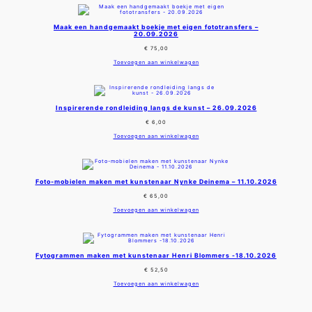
Maak een handgemaakt boekje met eigen fototransfers –
20.09.2026
€
75,00
Toevoegen aan winkelwagen
Inspirerende rondleiding langs de kunst – 26.09.2026
€
6,00
Toevoegen aan winkelwagen
Foto-mobielen maken met kunstenaar Nynke Deinema – 11.10.2026
€
65,00
Toevoegen aan winkelwagen
Fytogrammen maken met kunstenaar Henri Blommers -18.10.2026
€
52,50
Toevoegen aan winkelwagen